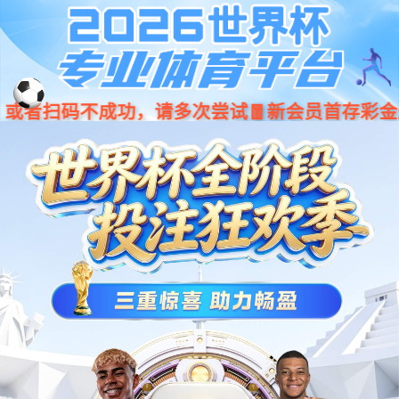
品中心
关于
服务支持
新闻资讯
jiuyou.com九
游